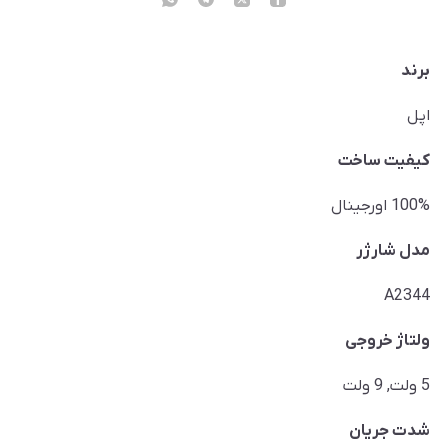
برند
اپل
کیفیت ساخت
100% اورجینال
مدل شارژر
A2344
ولتاژ خروجی
5 ولت, 9 ولت
شدت جریان